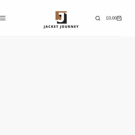
£
0.00